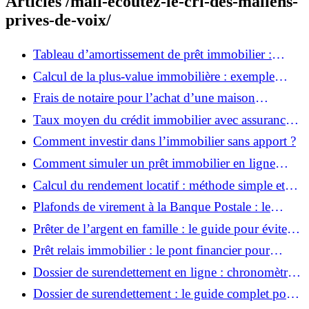
Articles /mali-ecoutez-le-cri-des-maliens-
prives-de-voix/
Tableau d’amortissement de prêt immobilier :
comment trouver le meilleur taux ?
Calcul de la plus-value immobilière : exemple
simple et détaillé
Frais de notaire pour l’achat d’une maison
ancienne : comment les calculer ?
Taux moyen du crédit immobilier avec assurance :
à quoi s’attendre ?
Comment investir dans l’immobilier sans apport ?
Comment simuler un prêt immobilier en ligne
facilement ?
Calcul du rendement locatif : méthode simple et
exemple concret
Plafonds de virement à la Banque Postale : le
guide 2025 pour débloquer vos paiements
Prêter de l’argent en famille : le guide pour éviter
les pièges du fisc
Prêt relais immobilier : le pont financier pour
réussir votre projet d’achat-vente
Dossier de surendettement en ligne : chronomètre
en main, quels délais attendre ?
Dossier de surendettement : le guide complet pour
déposer votre demande