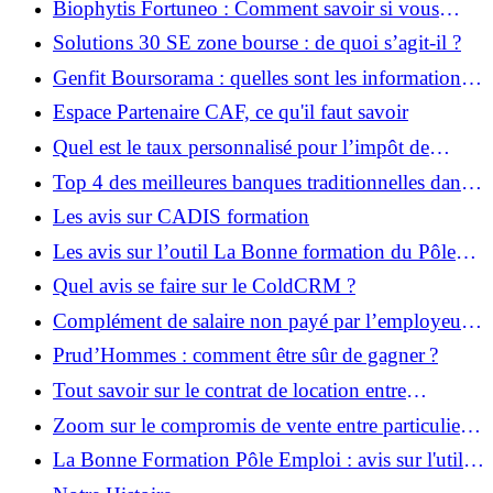
Biophytis Fortuneo : Comment savoir si vous
devez investir ?
Solutions 30 SE zone bourse : de quoi s’agit-il ?
Genfit Boursorama : quelles sont les informations
importantes ?
Espace Partenaire CAF, ce qu'il faut savoir
Quel est le taux personnalisé pour l’impôt de
société en 2022 ?
Top 4 des meilleures banques traditionnelles dans
lesquelles souscrire en 2022
Les avis sur CADIS formation
Les avis sur l’outil La Bonne formation du Pôle
Emploi
Quel avis se faire sur le ColdCRM ?
Complément de salaire non payé par l’employeur
dans le cadre du coronavirus
Prud’Hommes : comment être sûr de gagner ?
Tout savoir sur le contrat de location entre
particuliers et entreprises
Zoom sur le compromis de vente entre particuliers
sans notaire
La Bonne Formation Pôle Emploi : avis sur l'utilité
et les avantages