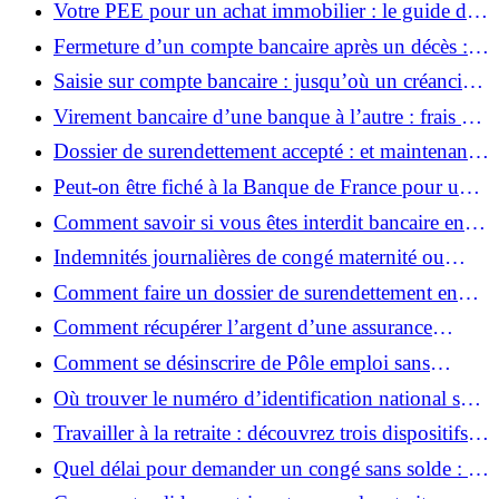
Votre PEE pour un achat immobilier : le guide du
déblocage anticipé
Fermeture d’un compte bancaire après un décès :
quels sont les délais légaux ? Le Cri du Peuple
Saisie sur compte bancaire : jusqu’où un créancier
peut-il aller ?
Virement bancaire d’une banque à l’autre : frais et
délais à la loupe
Dossier de surendettement accepté : et maintenant,
quelle est la suite ?
Peut-on être fiché à la Banque de France pour un
découvert ? Les réponses à vos questions
Comment savoir si vous êtes interdit bancaire en
ligne : vérifiez votre situation facilement
Indemnités journalières de congé maternité ou
retraite : quel impact sur vos droits ?
Comment faire un dossier de surendettement en
ligne ?
Comment récupérer l’argent d’une assurance
accident de la vie : vos droits et démarches
Comment se désinscrire de Pôle emploi sans
supprimer votre compte ?
Où trouver le numéro d’identification national sur
la nouvelle carte d’identité ou passeport ?
Travailler à la retraite : découvrez trois dispositifs à
ne pas manquer en 2025
Quel délai pour demander un congé sans solde : les
règles à connaître pour éviter les refus