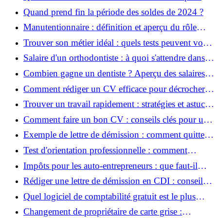
facteurs influencent sa rémunération ?
Quand prend fin la période des soldes de 2024 ?
Manutentionnaire : définition et aperçu du rôle
dans l'industrie
Trouver son métier idéal : quels tests peuvent vous
aider à choisir ?
Salaire d'un orthodontiste : à quoi s'attendre dans
cette profession ?
Combien gagne un dentiste ? Aperçu des salaires
dans le secteur dentaire
Comment rédiger un CV efficace pour décrocher
votre emploi de rêve ?
Trouver un travail rapidement : stratégies et astuces
pour une recherche d'emploi efficace
Comment faire un bon CV : conseils clés pour un
impact maximal
Exemple de lettre de démission : comment quitter
son emploi de manière professionnelle ?
Test d'orientation professionnelle : comment
trouver la voie qui vous correspond ?
Impôts pour les auto-entrepreneurs : que faut-il
retenir ?
Rédiger une lettre de démission en CDI : conseils
et exemples pratiques
Quel logiciel de comptabilité gratuit est le plus
adapté pour les petites entreprises?
Changement de propriétaire de carte grise :