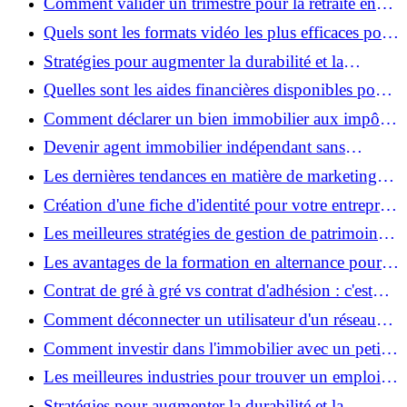
Comment valider un trimestre pour la retraite en
2025 : ce qu’il faut savoir pour optimiser vos
Quels sont les formats vidéo les plus efficaces pour
droits
les réseaux sociaux en 2024 ?
Stratégies pour augmenter la durabilité et la
responsabilité sociale des entreprises : Un chemin
Quelles sont les aides financières disponibles pour
vers l'excellence
les retraités non-imposables ?
Comment déclarer un bien immobilier aux impôts :
Le guide exhaustif pour les propriétaires
Devenir agent immobilier indépendant sans
diplôme : étapes clés et conseils pratiques
Les dernières tendances en matière de marketing
numérique pour les petites entreprises
Création d'une fiche d'identité pour votre entreprise
: quels éléments inclure pour se démarquer ?
Les meilleures stratégies de gestion de patrimoine
pour les jeunes adultes
Les avantages de la formation en alternance pour
les étudiants et les entreprises
Contrat de gré à gré vs contrat d'adhésion : c'est
quoi la différence ?
Comment déconnecter un utilisateur d'un réseau
Wifi d'entreprise ?
Comment investir dans l'immobilier avec un petit
budget : meilleures stratégies
Les meilleures industries pour trouver un emploi
en période de récession
Stratégies pour augmenter la durabilité et la