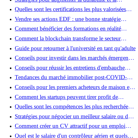
responsabilité sociale des entreprises : Un chemin
Quelles sont les certifications les plus valorisées
vers l'excellence ?
dans le secteur de la technologie ?
Vendre ses actions EDF : une bonne stratégie
actuelle ?
Comment bénéficier des formations en réalité
virtuelle ?
Comment la blockchain transforme le secteur
bancaire ?
Guide pour retourner à l'université en tant qu'adulte
Conseils pour investir dans les marchés émergents
en 2024
Conseils pour réussir les entretiens d'embauche
virtuels
Tendances du marché immobilier post-COVID-19
: Une évaluation approfondie
Conseils pour les premiers acheteurs de maison en
2024
Comment les startups peuvent tirer profit de
l'intelligence artificielle ?
Quelles sont les compétences les plus recherchées
sur le marché du travail en 2024 ?
Stratégies pour négocier un meilleur salaire ou des
avantages
Comment créer un CV attractif pour un emploi
dans le domaine de la technologie ?
Quel est le salaire d'un contrôleur aérien et quels