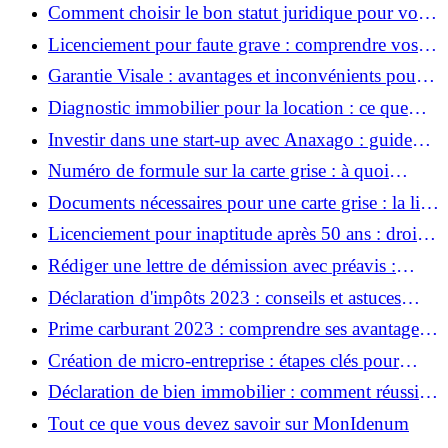
ce que cela signifie pour vous
Comment choisir le bon statut juridique pour votre
entreprise ?
Licenciement pour faute grave : comprendre vos
droits et les procédures
Garantie Visale : avantages et inconvénients pour
locataires et propriétaires
Diagnostic immobilier pour la location : ce que
vous devez savoir
Investir dans une start-up avec Anaxago : guide
pour les investisseurs débutants
Numéro de formule sur la carte grise : à quoi
correspond-il et pourquoi est-il important ?
Documents nécessaires pour une carte grise : la liste
complète pour faciliter vos démarches
Licenciement pour inaptitude après 50 ans : droits
et conseils pour les salariés
Rédiger une lettre de démission avec préavis :
conseils et modèle à suivre
Déclaration d'impôts 2023 : conseils et astuces
pour une gestion financière saine
Prime carburant 2023 : comprendre ses avantages
pour un budget équilibré
Création de micro-entreprise : étapes clés pour
lancer une activité saine et prospère
Déclaration de bien immobilier : comment réussir
une gestion saine de votre patrimoine ?
Tout ce que vous devez savoir sur MonIdenum