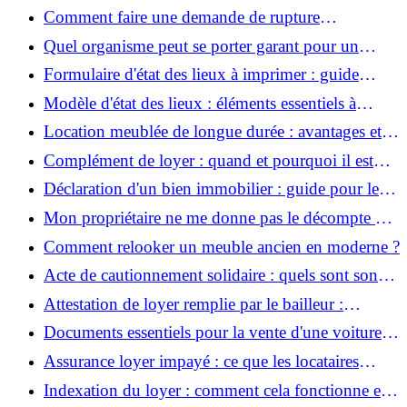
démarches simplifiées et essentielles
Comment faire une demande de rupture
conventionnelle en tant que salarié ?
Quel organisme peut se porter garant pour un
logement ?
Formulaire d'état des lieux à imprimer : guide
pratique
Modèle d'état des lieux : éléments essentiels à
inclure
Location meublée de longue durée : avantages et
conseils pour locataires
Complément de loyer : quand et pourquoi il est
appliqué ?
Déclaration d'un bien immobilier : guide pour les
propriétaires
Mon propriétaire ne me donne pas le décompte des
charges : que faire ?
Comment relooker un meuble ancien en moderne ?
Acte de cautionnement solidaire : quels sont son
rôle et ses implications ?
Attestation de loyer remplie par le bailleur :
pourquoi et comment l'obtenir
Documents essentiels pour la vente d'une voiture :
une liste complète pour sécuriser la transaction
Assurance loyer impayé : ce que les locataires
doivent savoir
Indexation du loyer : comment cela fonctionne et