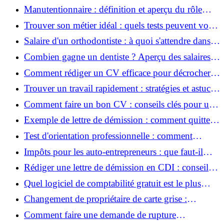
Manutentionnaire : définition et aperçu du rôle
dans l'industrie
Trouver son métier idéal : quels tests peuvent vous
aider à choisir ?
Salaire d'un orthodontiste : à quoi s'attendre dans
cette profession ?
Combien gagne un dentiste ? Aperçu des salaires
dans le secteur dentaire
Comment rédiger un CV efficace pour décrocher
votre emploi de rêve ?
Trouver un travail rapidement : stratégies et astuces
pour une recherche d'emploi efficace
Comment faire un bon CV : conseils clés pour un
impact maximal
Exemple de lettre de démission : comment quitter
son emploi de manière professionnelle ?
Test d'orientation professionnelle : comment
trouver la voie qui vous correspond ?
Impôts pour les auto-entrepreneurs : que faut-il
retenir ?
Rédiger une lettre de démission en CDI : conseils
et exemples pratiques
Quel logiciel de comptabilité gratuit est le plus
adapté pour les petites entreprises?
Changement de propriétaire de carte grise :
démarches simplifiées et essentielles
Comment faire une demande de rupture