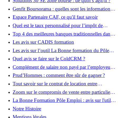
Solutions 30 SE zone bourse : de quoi s’agit-il ?
Genfit Boursorama : quelles sont les informations
importantes ?
Espace Partenaire CAF, ce qu'il faut savoir
Quel est le taux personnalisé pour l’impôt de
société en 2022 ?
Top 4 des meilleures banques traditionnelles dans
lesquelles souscrire en 2022
Les avis sur CADIS formation
Les avis sur l’outil La Bonne formation du Pôle
Emploi
Quel avis se faire sur le ColdCRM ?
Complément de salaire non payé par l’employeur
dans le cadre du coronavirus
Prud’Hommes : comment être sûr de gagner ?
Tout savoir sur le contrat de location entre
particuliers et entreprises
Zoom sur le compromis de vente entre particuliers
sans notaire
La Bonne Formation Pôle Emploi : avis sur l'utilité
et les avantages
Notre Histoire
Mentions légales