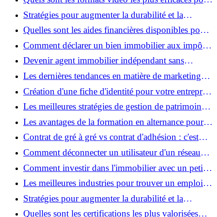
droits
les réseaux sociaux en 2024 ?
Stratégies pour augmenter la durabilité et la
responsabilité sociale des entreprises : Un chemin
Quelles sont les aides financières disponibles pour
vers l'excellence
les retraités non-imposables ?
Comment déclarer un bien immobilier aux impôts :
Le guide exhaustif pour les propriétaires
Devenir agent immobilier indépendant sans
diplôme : étapes clés et conseils pratiques
Les dernières tendances en matière de marketing
numérique pour les petites entreprises
Création d'une fiche d'identité pour votre entreprise
: quels éléments inclure pour se démarquer ?
Les meilleures stratégies de gestion de patrimoine
pour les jeunes adultes
Les avantages de la formation en alternance pour
les étudiants et les entreprises
Contrat de gré à gré vs contrat d'adhésion : c'est
quoi la différence ?
Comment déconnecter un utilisateur d'un réseau
Wifi d'entreprise ?
Comment investir dans l'immobilier avec un petit
budget : meilleures stratégies
Les meilleures industries pour trouver un emploi
en période de récession
Stratégies pour augmenter la durabilité et la
responsabilité sociale des entreprises : Un chemin
Quelles sont les certifications les plus valorisées