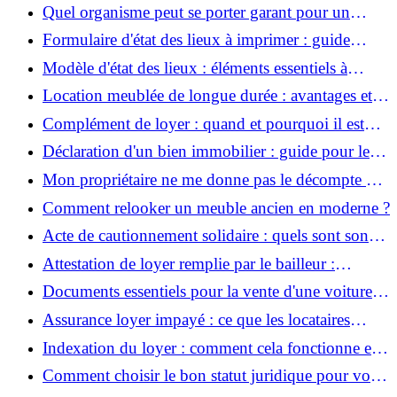
conventionnelle en tant que salarié ?
Quel organisme peut se porter garant pour un
logement ?
Formulaire d'état des lieux à imprimer : guide
pratique
Modèle d'état des lieux : éléments essentiels à
inclure
Location meublée de longue durée : avantages et
conseils pour locataires
Complément de loyer : quand et pourquoi il est
appliqué ?
Déclaration d'un bien immobilier : guide pour les
propriétaires
Mon propriétaire ne me donne pas le décompte des
charges : que faire ?
Comment relooker un meuble ancien en moderne ?
Acte de cautionnement solidaire : quels sont son
rôle et ses implications ?
Attestation de loyer remplie par le bailleur :
pourquoi et comment l'obtenir
Documents essentiels pour la vente d'une voiture :
une liste complète pour sécuriser la transaction
Assurance loyer impayé : ce que les locataires
doivent savoir
Indexation du loyer : comment cela fonctionne et
ce que cela signifie pour vous
Comment choisir le bon statut juridique pour votre
entreprise ?