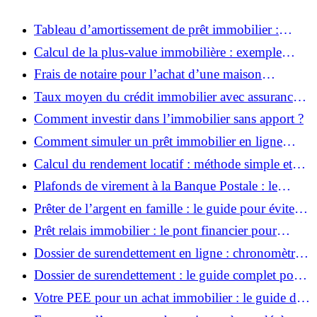
Tableau d’amortissement de prêt immobilier :
comment trouver le meilleur taux ?
Calcul de la plus-value immobilière : exemple
simple et détaillé
Frais de notaire pour l’achat d’une maison
ancienne : comment les calculer ?
Taux moyen du crédit immobilier avec assurance :
à quoi s’attendre ?
Comment investir dans l’immobilier sans apport ?
Comment simuler un prêt immobilier en ligne
facilement ?
Calcul du rendement locatif : méthode simple et
exemple concret
Plafonds de virement à la Banque Postale : le
guide 2025 pour débloquer vos paiements
Prêter de l’argent en famille : le guide pour éviter
les pièges du fisc
Prêt relais immobilier : le pont financier pour
réussir votre projet d’achat-vente
Dossier de surendettement en ligne : chronomètre
en main, quels délais attendre ?
Dossier de surendettement : le guide complet pour
déposer votre demande
Votre PEE pour un achat immobilier : le guide du
déblocage anticipé