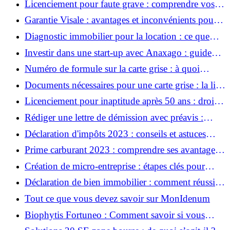
Licenciement pour faute grave : comprendre vos
droits et les procédures
Garantie Visale : avantages et inconvénients pour
locataires et propriétaires
Diagnostic immobilier pour la location : ce que
vous devez savoir
Investir dans une start-up avec Anaxago : guide
pour les investisseurs débutants
Numéro de formule sur la carte grise : à quoi
correspond-il et pourquoi est-il important ?
Documents nécessaires pour une carte grise : la liste
complète pour faciliter vos démarches
Licenciement pour inaptitude après 50 ans : droits
et conseils pour les salariés
Rédiger une lettre de démission avec préavis :
conseils et modèle à suivre
Déclaration d'impôts 2023 : conseils et astuces
pour une gestion financière saine
Prime carburant 2023 : comprendre ses avantages
pour un budget équilibré
Création de micro-entreprise : étapes clés pour
lancer une activité saine et prospère
Déclaration de bien immobilier : comment réussir
une gestion saine de votre patrimoine ?
Tout ce que vous devez savoir sur MonIdenum
Biophytis Fortuneo : Comment savoir si vous
devez investir ?