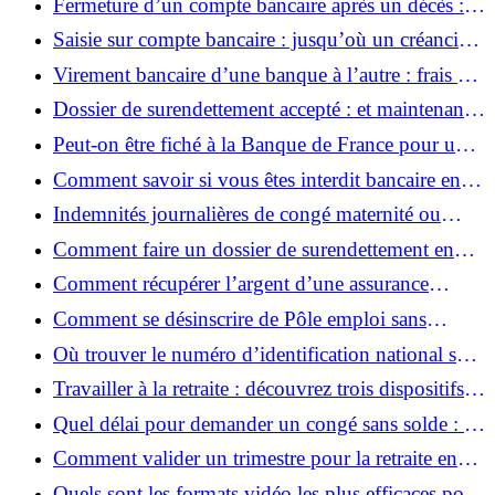
Fermeture d’un compte bancaire après un décès :
quels sont les délais légaux ? Le Cri du Peuple
Saisie sur compte bancaire : jusqu’où un créancier
peut-il aller ?
Virement bancaire d’une banque à l’autre : frais et
délais à la loupe
Dossier de surendettement accepté : et maintenant,
quelle est la suite ?
Peut-on être fiché à la Banque de France pour un
découvert ? Les réponses à vos questions
Comment savoir si vous êtes interdit bancaire en
ligne : vérifiez votre situation facilement
Indemnités journalières de congé maternité ou
retraite : quel impact sur vos droits ?
Comment faire un dossier de surendettement en
ligne ?
Comment récupérer l’argent d’une assurance
accident de la vie : vos droits et démarches
Comment se désinscrire de Pôle emploi sans
supprimer votre compte ?
Où trouver le numéro d’identification national sur
la nouvelle carte d’identité ou passeport ?
Travailler à la retraite : découvrez trois dispositifs à
ne pas manquer en 2025
Quel délai pour demander un congé sans solde : les
règles à connaître pour éviter les refus
Comment valider un trimestre pour la retraite en
2025 : ce qu’il faut savoir pour optimiser vos
Quels sont les formats vidéo les plus efficaces pour